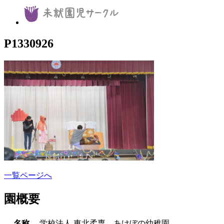
P1330926
一覧ページへ
園概要
名称
学校法人 東北柔専 あけぼの幼稚園