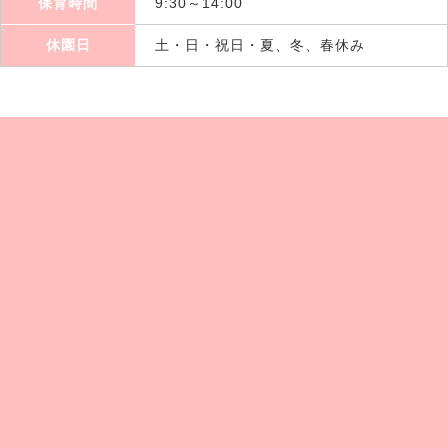
保育時間
9:30～14:00
休園日
土・日・祝日・夏、冬、春休み